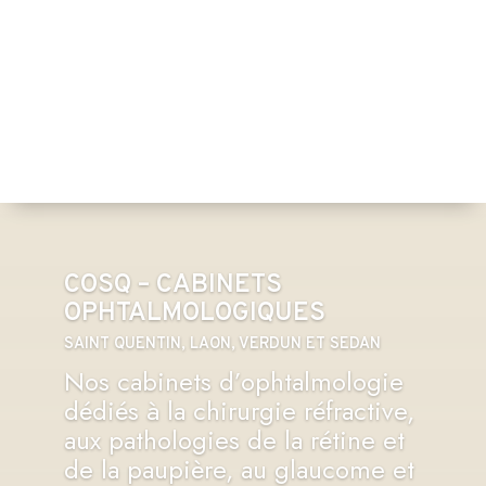
COSQ – CABINETS
OPHTALMOLOGIQUES
SAINT QUENTIN, LAON, VERDUN ET SEDAN
Nos cabinets d’ophtalmologie
dédiés à la chirurgie réfractive,
aux pathologies de la rétine et
de la paupière, au glaucome et